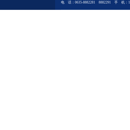
电 话：0635-8882281 8882291 手 