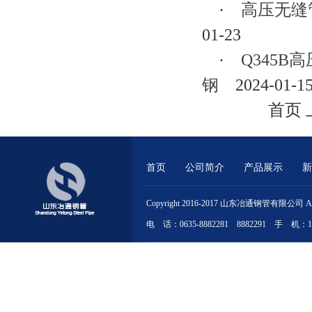
·
高压无缝
01-23
·
Q345B
钢
2024-01-1
首页
首页
公司简介
产品展示
新
Copyright 2016-2017 山东冶通钢管有限公司 All 
电 话：0635-8882281 8882291 手 