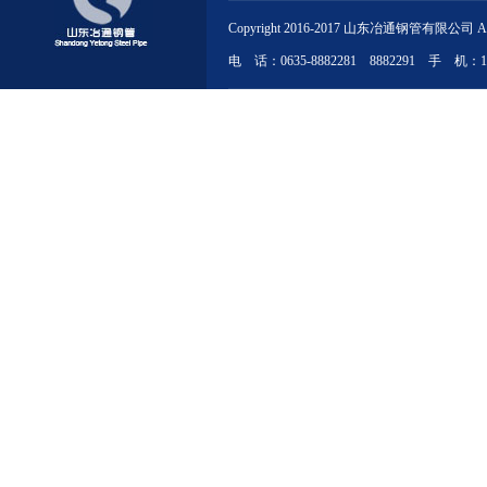
Copyright 2016-2017 山东冶通钢管有限公司 All 
电 话：0635-8882281 8882291 手 