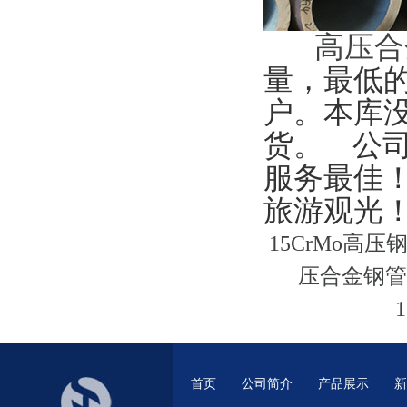
高压合
量，最低
户。本库
货。 公
服务最佳！
旅游观光
15CrMo高压钢
压合金钢管
1
首页
公司简介
产品展示
新