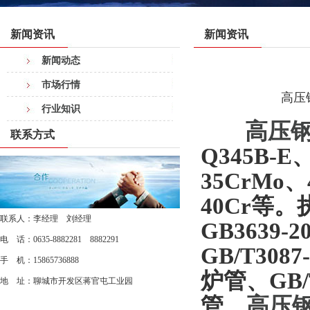
新闻资讯
新闻资讯
新闻动态
市场行情
高压钢
行业知识
高压
联系方式
Q345B-E
35CrMo、
40Cr等。
联系人：李经理 刘经理
GB3639-
电 话：0635-8882281 8882291
GB/T308
手 机：15865736888
炉管、GB/
地 址：聊城市开发区蒋官屯工业园
管、
高压