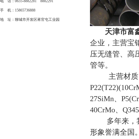
电 话：0635-8882281 8882291
手 机：15865736888
地 址：聊城市开发区蒋官屯工业园
天津市富
企业，主营宝
压无缝管、高
管等。
主营材质:20G、
P22(T22)(10C
27SiMn、P5(C
40CrMo、Q34
多年来，我们
形象誉满全国