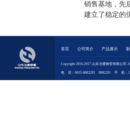
销售基地，先
建立了稳定的
首页
公司简介
产品展示
新
Copyright 2016-2017 山东冶通钢管有限公司 All 
电 话：0635-8882281 8882291 手 