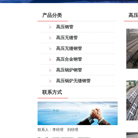
产品分类
高
高压钢管
高压无缝管
高压无缝钢管
高压合金钢管
高压锅炉钢管
高压锅炉无缝钢管
联系方式
联系人：李经理 刘经理