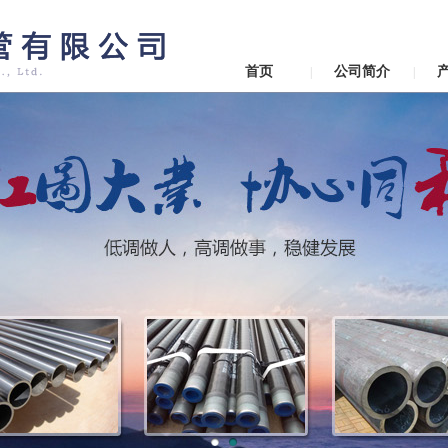
首页
公司简介
|
|